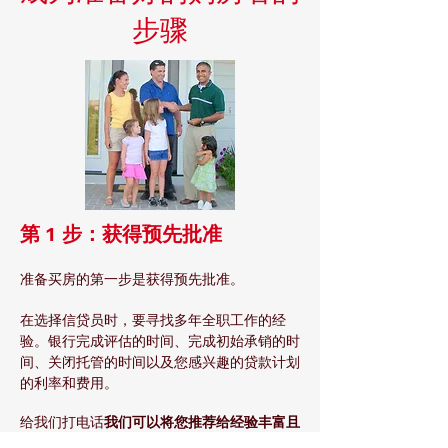
步骤
第 1 步：获得预先批准
准备买房的第一步是获得预先批准。
在选择信贷员时，要寻找多年全职工作的经
验。银行完成评估的时间、完成初始承销的时
间、关闭托管的时间以及您感兴趣的贷款计划
的利率和费用。
给我们打电话
我们可以将您推荐给经验丰富且
有竞争力的贷款人
.