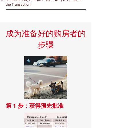
the Transaction
成为准备好的购房者的
步骤
第 1 步：获得预先批准