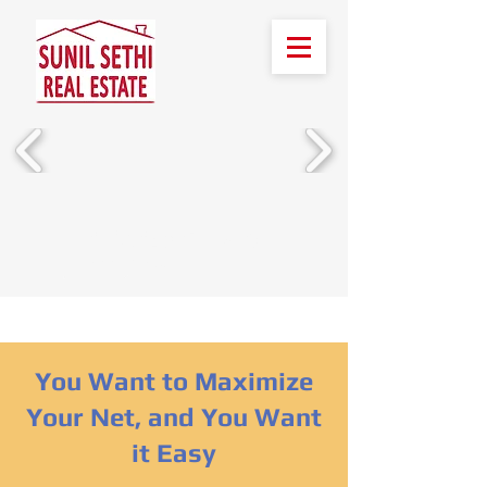
打电话给我们！
(510)
388-2436
You Want to Maximize
Your Net, and You Want
it Easy