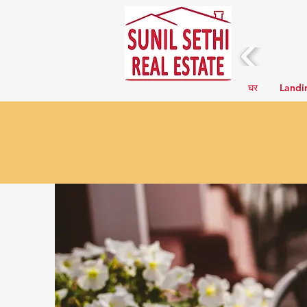
घर
Landi